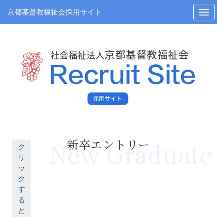
京都基督教福祉会採用サイト
新卒エントリー
New Graduate