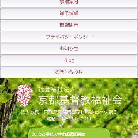
事業案内
採用情報
情報開示
プライバシーポリシー
お知らせ
Blog
お問い合わせ
法人本部：京都府京都市西京区樫原百々ケ池３
電話：075-382-0011