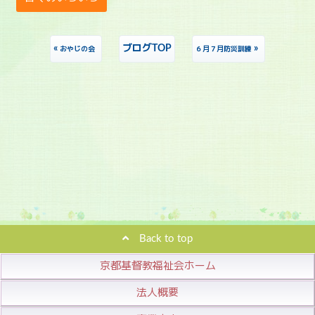
«
ブログTOP
»
おやじの会
６月７月防災訓練
Back to top
京都基督教福祉会ホーム
法人概要