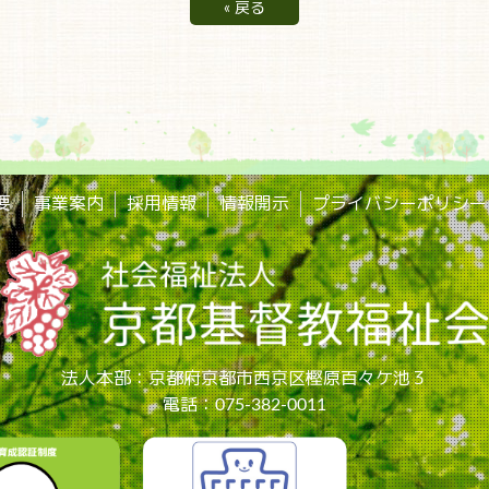
«
戻る
要
事業案内
採用情報
情報開示
プライバシーポリシー
法人本部：京都府京都市西京区樫原百々ケ池３
電話：075-382-0011