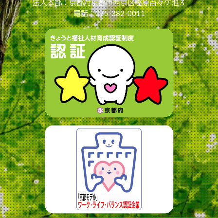
法人本部：京都府京都市西京区樫原百々ケ池３
電話：075-382-0011