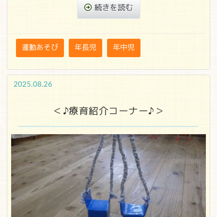
続きを読む
運動あそび
年長児
年中児
2025.08.26
＜♪療育紹介コーナー♪＞