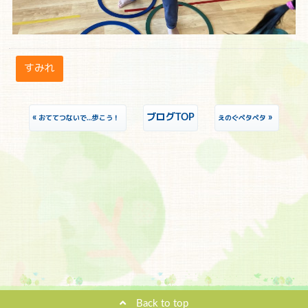
すみれ
«
ブログTOP
»
おててつないで…歩こう！
えのぐペタペタ
Back to top