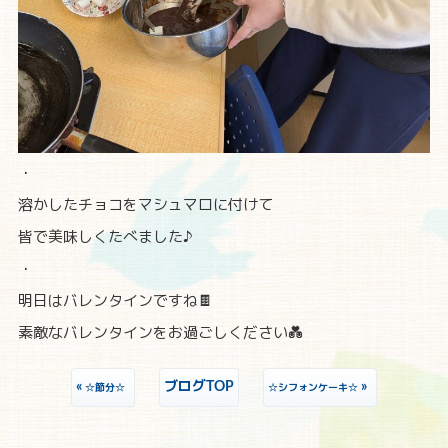
・
溶かしたチョコをマシュマロに付けて
皆で美味しくたべました♪
・
明日はバレンタインですね🍫
素敵なバレンタインをお過ごしください💑
«
ブログTOP
»
☆節分☆
☆シフォンケーキ☆