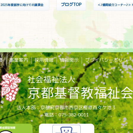
«
ブログTOP
2025年度就学に向けての講演会
＜♪療育紹介コーナー♪＞
要
事業案内
採用情報
情報開示
プライバシーポリシー
法人本部：京都府京都市西京区樫原百々ケ池３
電話：075-382-0011