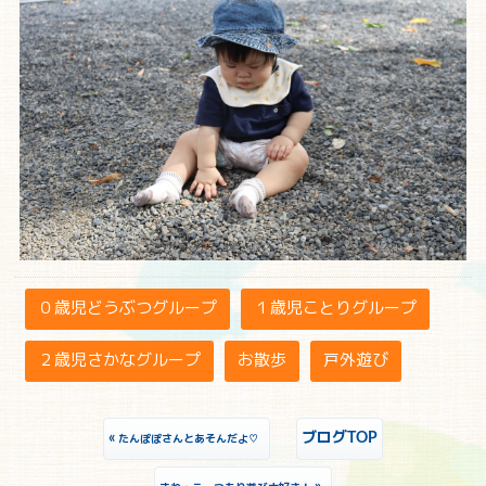
０歳児どうぶつグループ
１歳児ことりグループ
２歳児さかなグループ
お散歩
戸外遊び
«
ブログTOP
たんぽぽさんとあそんだよ♡