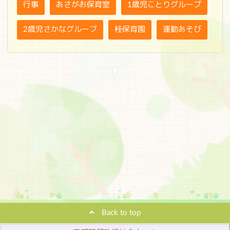
行事
あさがお保育室
1歳児ことりグループ
2歳児さかなグループ
桂保育園
運動あそび
Back to top