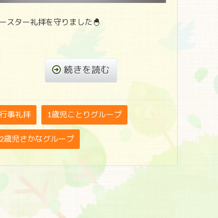
ースター礼拝を守りました🐣
続きを読む
行事礼拝
1歳児ことりグループ
2歳児さかなグループ