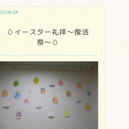
25.04.24
🥚イースター礼拝～復活
祭～🥚