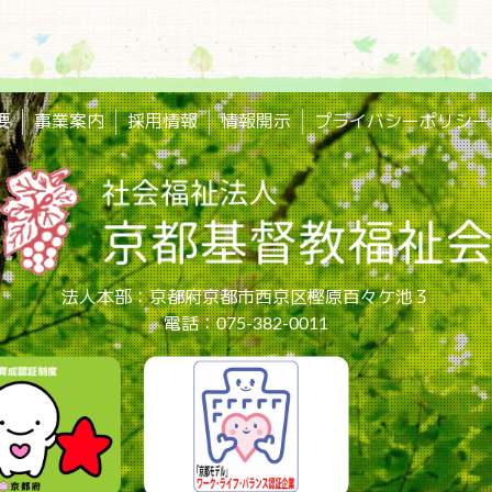
要
事業案内
採用情報
情報開示
プライバシーポリシー
法人本部：京都府京都市西京区樫原百々ケ池３
電話：075-382-0011