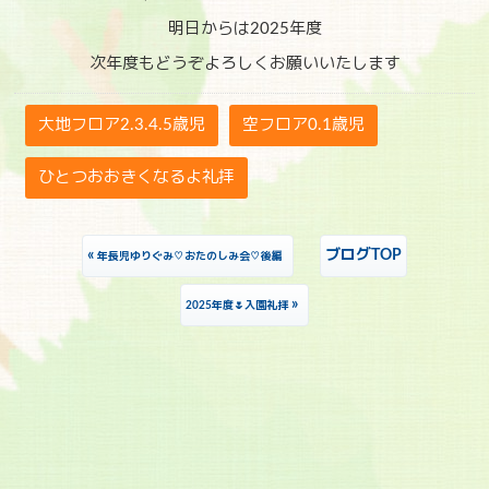
明日からは2025年度
次年度もどうぞよろしくお願いいたします
大地フロア2.3.4.5歳児
空フロア0.1歳児
ひとつおおきくなるよ礼拝
«
ブログTOP
年長児ゆりぐみ♡おたのしみ会♡後編
»
2025年度🌷入園礼拝