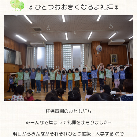
🌷ひとつおおきくなるよ礼拝🌷
桂保育園のおともだち
みーんなで集まって礼拝をまもりました♰
明日からみんながそれぞれひとつ進級・入学する ので