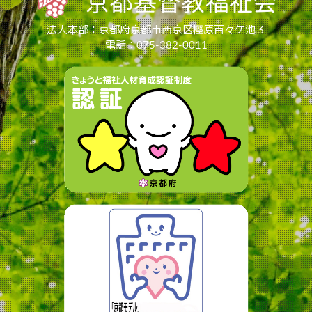
法人本部：京都府京都市西京区樫原百々ケ池３
電話：075-382-0011