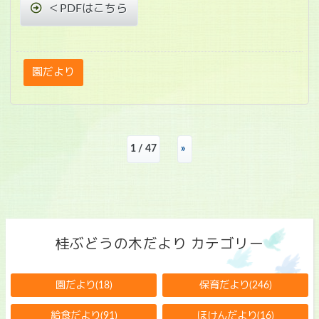
＜PDFはこちら
園だより
1 / 47
»
桂ぶどうの木だより カテゴリー
園だより(18)
保育だより(246)
給食だより(91)
ほけんだより(16)