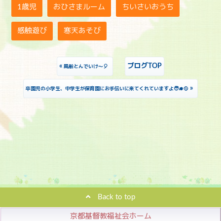
1歳児
おひさまルーム
ちいさいおうち
感触遊び
寒天あそび
«
ブログTOP
風船とんでいけ～🎈
»
卒園児の小学生、中学生が保育園にお手伝いに来てくれていますよ🧑‍🎓🥎
Back to top
京都基督教福祉会ホーム