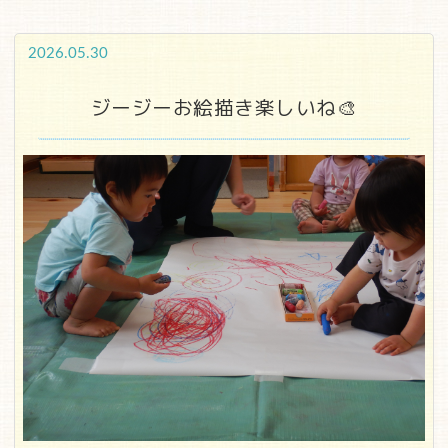
2026.05.30
ジージーお絵描き楽しいね🎨