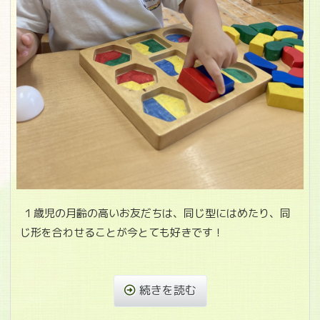
１歳児の月齢の高いお友だちは、同じ型にはめたり、同
じ形を合わせることが今とても好きです！
続きを読む