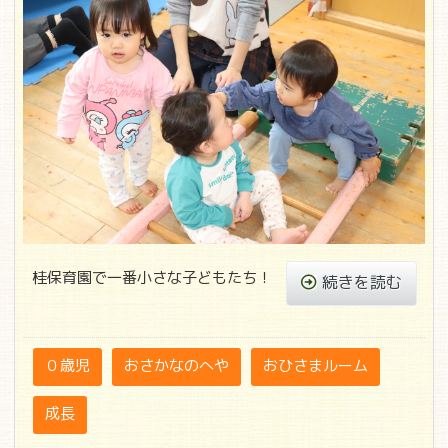
桂保育園で一番小さな子どもたち！
続きを読む
０歳児
おさかなのへや
おひさまルーム
成長