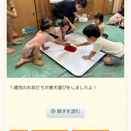
１歳児のお友だちが寒天遊びをしましたよ！
続きを読む