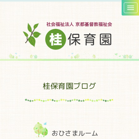
桂保育園ブログ
おひさまルーム