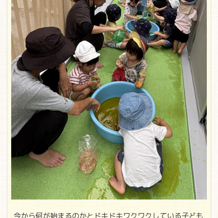
今から何が始まるのかとドキドキワクワクしている子ども