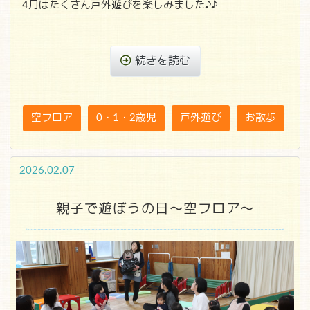
4月はたくさん戸外遊びを楽しみました♪♪
続きを読む
空フロア
0・1・2歳児
戸外遊び
お散歩
2026.02.07
親子で遊ぼうの日～空フロア～