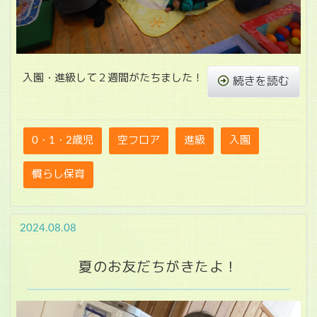
入園・進級して２週間がたちました！
続きを読む
0・1・2歳児
空フロア
進級
入園
慣らし保育
2024.08.08
夏のお友だちがきたよ！