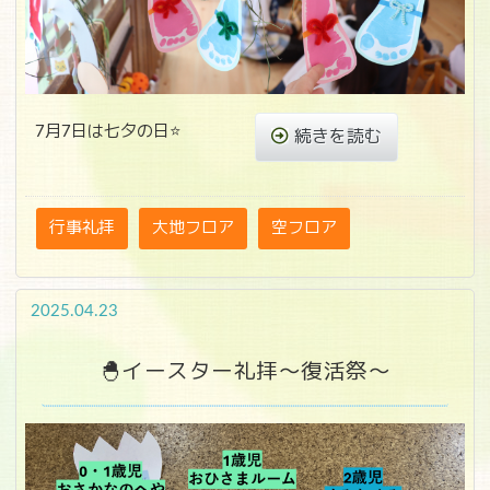
7月7日は七夕の日⭐
続きを読む
行事礼拝
大地フロア
空フロア
2025.04.23
🐣イースター礼拝～復活祭～