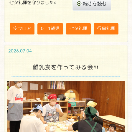
七夕礼拝を守りました⭐
続きを読む
空フロア
0・1歳児
七夕礼拝
行事礼拝
2026.07.04
離乳食を作ってみる会🍴