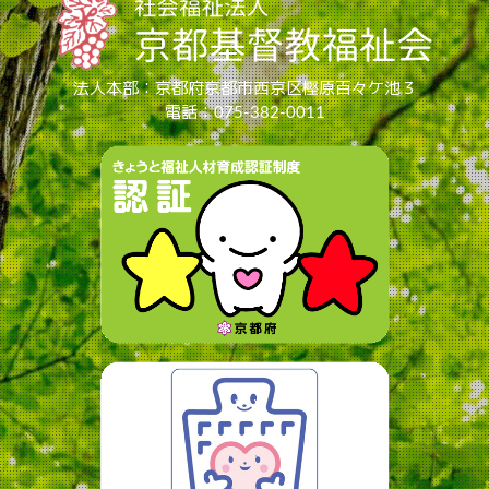
法人本部：京都府京都市西京区樫原百々ケ池３
電話：075-382-0011