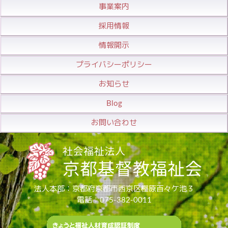
事業案内
採用情報
情報開示
プライバシーポリシー
お知らせ
Blog
お問い合わせ
法人本部：京都府京都市西京区樫原百々ケ池３
電話：075-382-0011