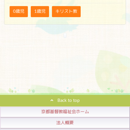
0歳児
1歳児
キリスト教
Back to top
京都基督教福祉会ホーム
法人概要