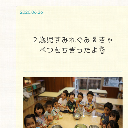
2026.06.26
２歳児すみれぐみ🥬きゃ
べつをちぎったよ👌