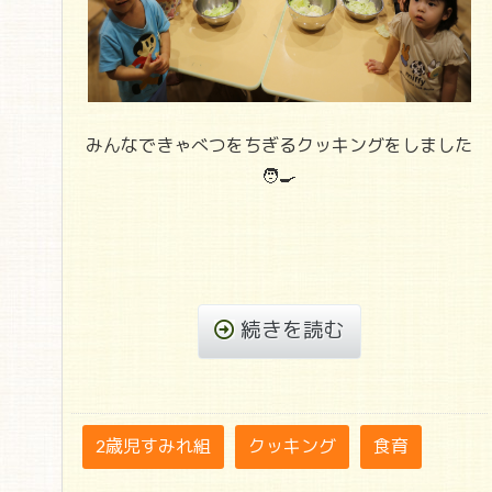
みんなできゃべつをちぎるクッキングをしました
🧑‍🍳
続きを読む
2歳児すみれ組
クッキング
食育