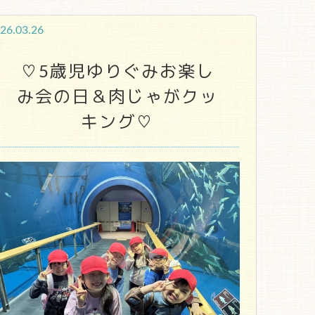
26.03.26
♡5歳児ゆりぐみお楽し
み会の日＆肉じゃがクッ
キング♡