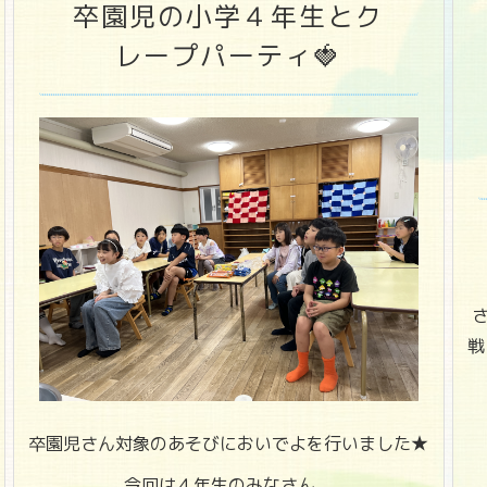
卒園児の小学４年生とク
レープパーティ🍓
さ
戦
卒園児さん対象のあそびにおいでよを行いました★
今回は４年生のみなさん。