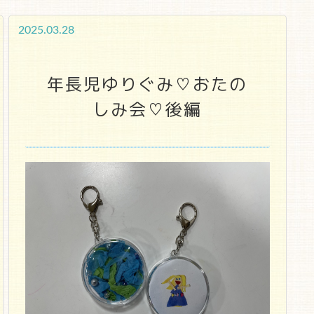
2025.03.28
年長児ゆりぐみ♡おたの
しみ会♡後編