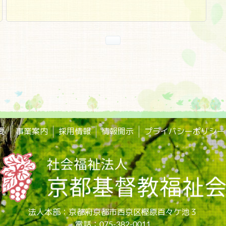
要
事業案内
採用情報
情報開示
プライバシーポリシー
法人本部：京都府京都市西京区樫原百々ケ池３
電話：075-382-0011