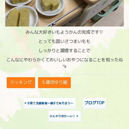
みんな大好きいもようかんの完成です♡
とっても固いさつまいもも
しっかりと調理することで
こんなにやわらかくておいしいおやつになることを知ったね
🍠
クッキング
５歳児ゆり組
«
ブログTOP
子育て支援事業～親子であそぼう～
»
ひんやり冷た～い！