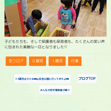
子どもたちも、そして保護者も保育者も、たくさんの笑い声
に包まれた素敵な一日となりました♡
空フロア
０歳児
１歳児
行事
«
ブログTOP
4歳児ばらぐみ🚌山田池公園に行ってきたよ🚌
»
みんな大好き電車遊び🚋