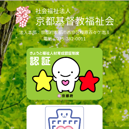
法人本部：京都府京都市西京区樫原百々ケ池３
電話：075-382-0011