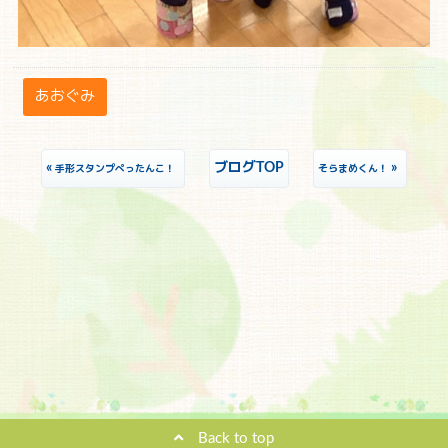
あおぐみ
«
ブログTOP
»
手形スタンプぺったんこ！
そらまめくん！
Back to top