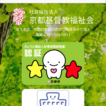
法人本部：京都府京都市西京区樫原百々ケ池３
電話：075-382-0011