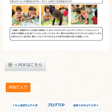
＜PDFはこちら
保育だより
«
ブログTOP
»
たんぽぽだより８月
幼児ぐみだより８月