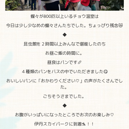
蝶々が800匹以上いるチョウ温室は
今日は少し少なめの蝶々さんたちでした。ちょっぴり残念😿
◆
昆虫館を２時間以上みんなで堪能したのち
お昼ご飯の時間に。
昼食はパンです🥖
４種類のパンをバスの中でいただきました😋
おいしいパンに「おかわりください♡」の声がたくさんでし
た。
ごちそうさまでした。
◆
お腹がいっぱいになったところでお次のお楽しみ♡
伊丹スカイパークに到着🛬！！