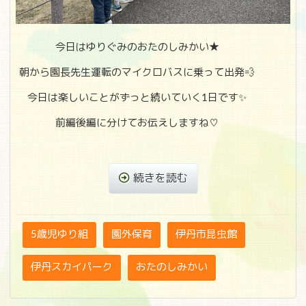
今日はゆりぐみのおたのしみかい★
朝から園長先生運転のマイクロバスに乗って出発💨
今日は楽しいことがずっと続いていく1日です✨
前編後編に分けてお伝えしますね♡
続きを読む
5歳児ゆり組
園外保育
伊丹市昆虫館
伊丹スカイパーク
おたのしみかい