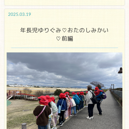
2025.03.19
年長児ゆりぐみ♡おたのしみかい
♡前編