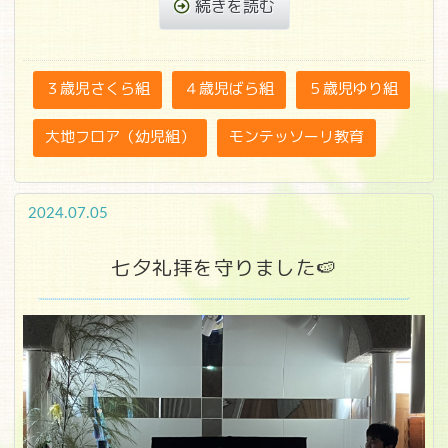
続きを読む
３歳児さくら組
４歳児ばら組
５歳児ゆり組
大地フロア（幼児組）
モンテッソーリ教育
2024.07.05
七夕礼拝を守りました🍉