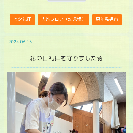
七夕礼拝
大地フロア（幼児組）
異年齢保育
2024.06.15
花の日礼拝を守りました🌼