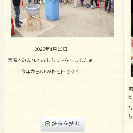
2025年1月15日
園庭でみんなでおもちつきをしました🎍
今年からNEW杵と臼です♡
雨
と
ち
ち
続きを読む