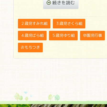
続きを読む
２歳児すみれ組
３歳児さくら組
４歳児ばら組
５歳児ゆり組
卒園児行事
おもちつき