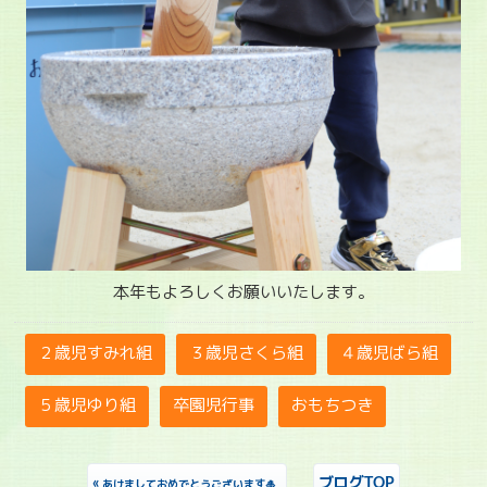
本年もよろしくお願いいたします。
２歳児すみれ組
３歳児さくら組
４歳児ばら組
５歳児ゆり組
卒園児行事
おもちつき
«
ブログTOP
あけましておめでとうございます🎍