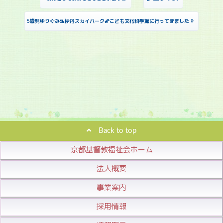
»
5歳児ゆりぐみ🛬伊丹スカイパーク🌠こども文化科学館に行ってきました
Back to top
京都基督教福祉会ホーム
法人概要
事業案内
採用情報