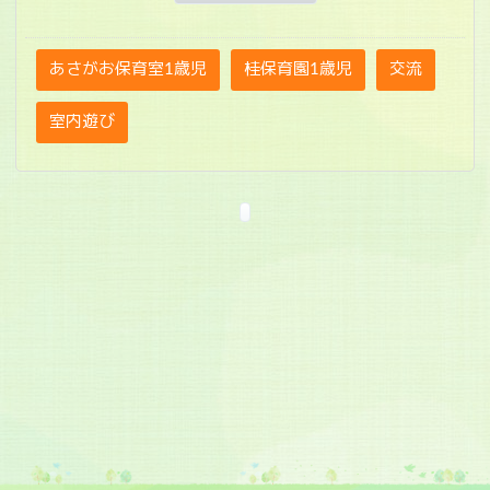
あさがお保育室1歳児
桂保育園1歳児
交流
室内遊び