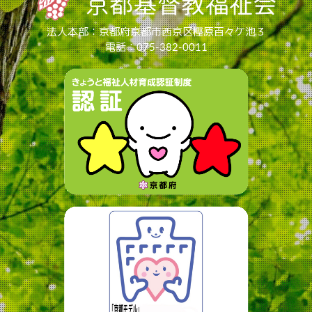
法人本部：京都府京都市西京区樫原百々ケ池３
電話：075-382-0011