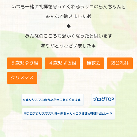
いつも一緒に礼拝を守ってくれるラッコのらんちゃんと
みんなで聴きました🎁
◆
みんなのこころも温かくなったと思います
ありがとうございました🎄
５歳児ゆり組
４歳児ばら組
桂教会
教会礼拝
クリスマス
«
ブログTOP
🎄クリスマスのうたがきこえてくるよ🎄
»
空フロアクリスマス礼拝～赤ちゃんイエスさまが生まれたよ～