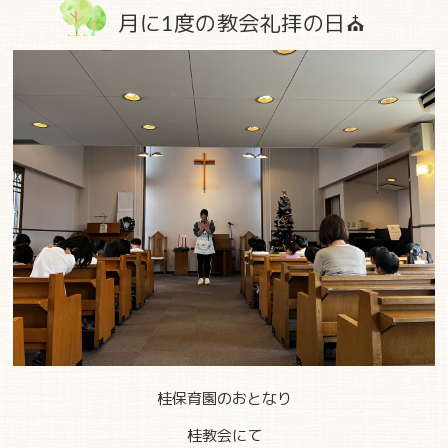
月に1度の教会礼拝の日⛪
桂保育園のおとなり
桂教会にて