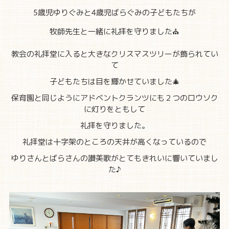
5歳児ゆりぐみと4歳児ばらぐみの子どもたちが
牧師先生と一緒に礼拝を守りました⛪
教会の礼拝堂に入ると大きなクリスマスツリーが飾られてい
て
子どもたちは目を輝かせていました🎄
保育園と同じようにアドベントクランツにも２つのロウソク
に灯りをともして
礼拝を守りました。
礼拝堂は十字架のところの天井が高くなっているので
ゆりさんとばらさんの讃美歌がとてもきれいに響いていまし
た♪