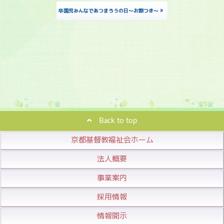
»
卒園児みんなであつまろうの日～お餅つき～
Back to top
京都基督教福祉会ホーム
法人概要
事業案内
採用情報
情報開示