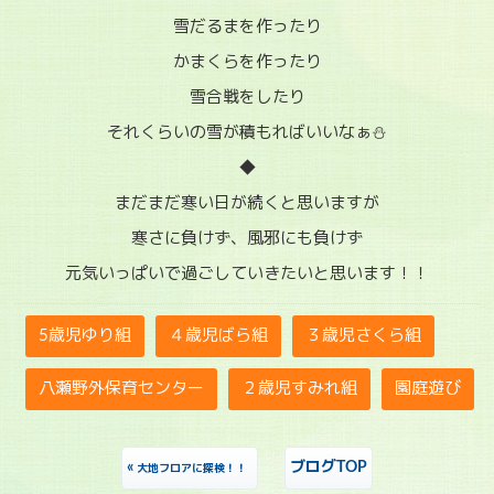
雪だるまを作ったり
かまくらを作ったり
雪合戦をしたり
それくらいの雪が積もればいいなぁ⛄
◆
まだまだ寒い日が続くと思いますが
寒さに負けず、風邪にも負けず
元気いっぱいで過ごしていきたいと思います！！
5歳児ゆり組
４歳児ばら組
３歳児さくら組
八瀬野外保育センター
２歳児すみれ組
園庭遊び
«
ブログTOP
大地フロアに探検！！