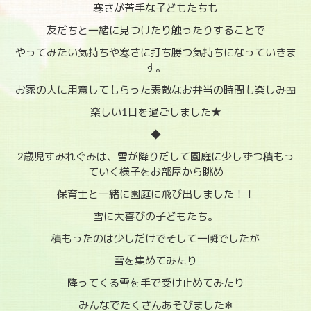
寒さが苦手な子どもたちも
友だちと一緒に見つけたり触ったりすることで
やってみたい気持ちや寒さに打ち勝つ気持ちになっていきま
す。
お家の人に用意してもらった素敵なお弁当の時間も楽しみ🍱
楽しい1日を過ごしました★
◆
2歳児すみれぐみは、雪が降りだして園庭に少しずつ積もっ
ていく様子をお部屋から眺め
保育士と一緒に園庭に飛び出しました！！
雪に大喜びの子どもたち。
積もったのは少しだけでそして一瞬でしたが
雪を集めてみたり
降ってくる雪を手で受け止めてみたり
みんなでたくさんあそびました❄