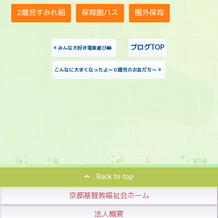
2歳児すみれ組
保育園バス
園外保育
«
ブログTOP
みんな大好き電車遊び🚋
»
こんなに大きくなったよ～０歳児のお友だち～
Back to top
京都基督教福祉会ホーム
法人概要