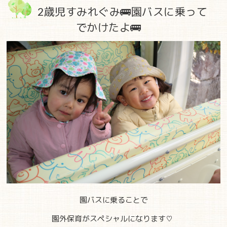
2歳児すみれぐみ🚌園バスに乗って
でかけたよ🚌
園バスに乗ることで
園外保育がスペシャルになります♡