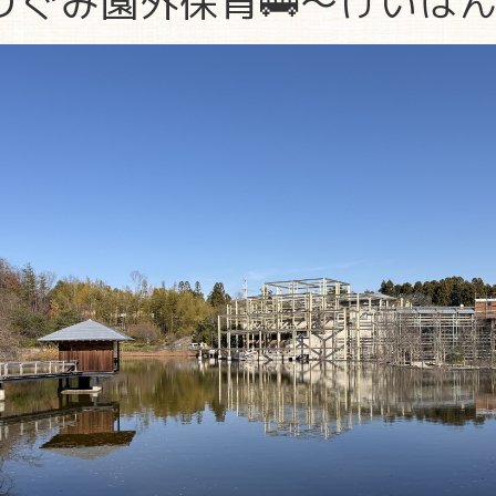
ゆりぐみ園外保育🚌～けいは