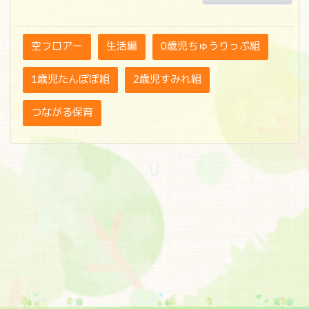
空フロアー
生活編
0歳児ちゅうりっぷ組
1歳児たんぽぽ組
2歳児すみれ組
つながる保育