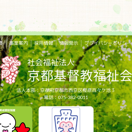
要
事業案内
採用情報
情報開示
プライバシーポリシー
法人本部：京都府京都市西京区樫原百々ケ池３
電話：075-382-0011