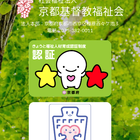
法人本部：京都府京都市西京区樫原百々ケ池３
電話：075-382-0011