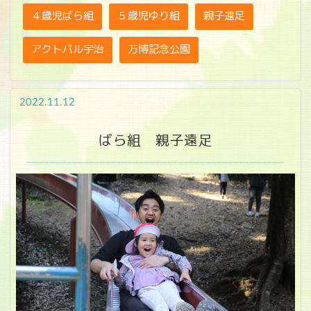
４歳児ばら組
５歳児ゆり組
親子遠足
アクトパル宇治
万博記念公園
2022.11.12
ばら組 親子遠足