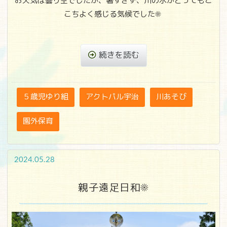
お天気は曇り空でしたが、暑すぎず、川の水がとってもこ
こちよく感じる気候でした☀
続きを読む
５歳児ゆり組
アクトパル宇治
川あそび
園外保育
2024.05.28
親子遠足日和☀