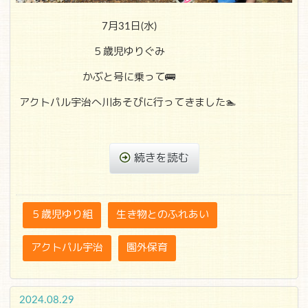
7月31日(水)
５歳児ゆりぐみ
かぶと号に乗って🚌
アクトパル宇治へ川あそびに行ってきました🏊
続きを読む
５歳児ゆり組
生き物とのふれあい
アクトパル宇治
園外保育
2024.08.29