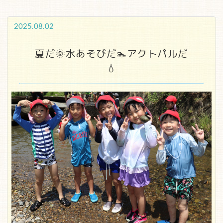
2025.08.02
夏だ🌞水あそびだ🏊アクトパルだ
💧