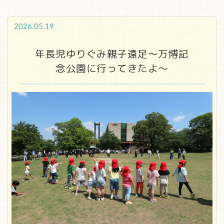
2026.05.19
年長児ゆりぐみ親子遠足～万博記
念公園に行ってきたよ～