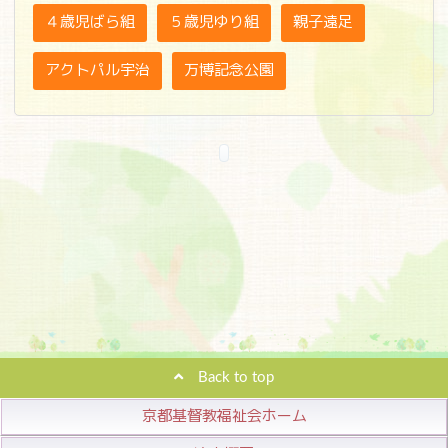
４歳児ばら組
５歳児ゆり組
親子遠足
アクトパル宇治
万博記念公園
Back to top
京都基督教福祉会ホーム