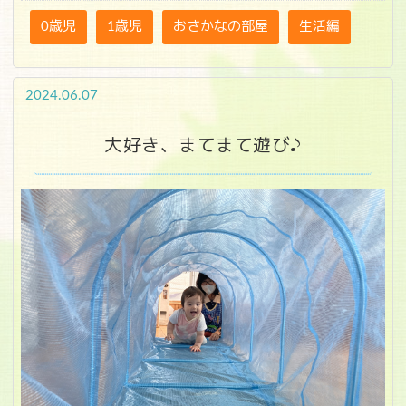
0歳児
1歳児
おさかなの部屋
生活編
2024.06.07
大好き、まてまて遊び♪