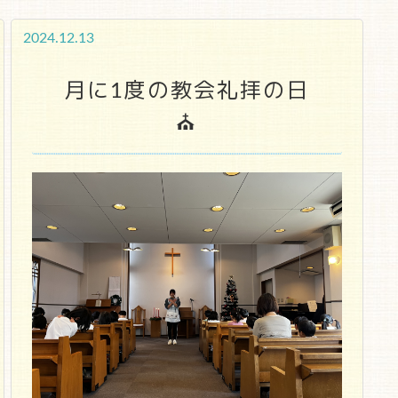
2024.12.13
月に1度の教会礼拝の日
⛪