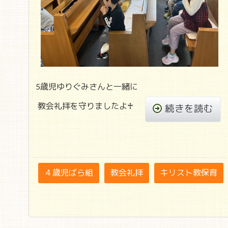
5歳児ゆりぐみさんと一緒に
教会礼拝を守りましたよ♰
続きを読む
４歳児ばら組
教会礼拝
キリスト教保育