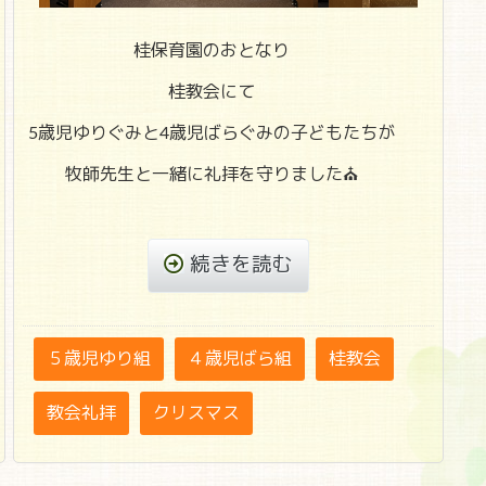
桂保育園のおとなり
桂教会にて
5歳児ゆりぐみと4歳児ばらぐみの子どもたちが
牧師先生と一緒に礼拝を守りました⛪
続きを読む
５歳児ゆり組
４歳児ばら組
桂教会
教会礼拝
クリスマス