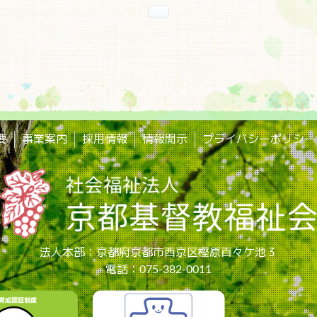
要
事業案内
採用情報
情報開示
プライバシーポリシー
法人本部：京都府京都市西京区樫原百々ケ池３
電話：075-382-0011