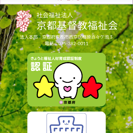
法人本部：京都府京都市西京区樫原百々ケ池３
電話：075-382-0011