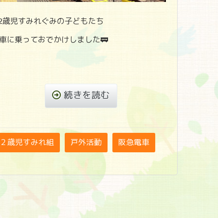
2歳児すみれぐみの子どもたち
車に乗っておでかけしました🚃
続きを読む
２歳児すみれ組
戸外活動
阪急電車