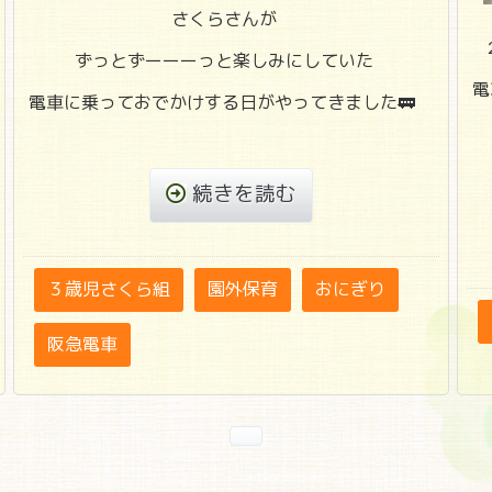
さくらさんが
ずっとずーーーっと楽しみにしていた
電
電車に乗っておでかけする日がやってきました🚃
続きを読む
３歳児さくら組
園外保育
おにぎり
阪急電車