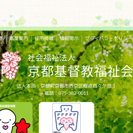
要
事業案内
採用情報
情報開示
プライバシーポリシー
法人本部：京都府京都市西京区樫原百々ケ池３
電話：075-382-0011