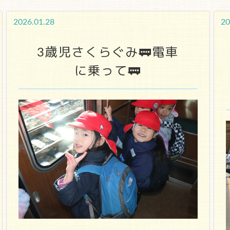
2026.01.28
20
3歳児さくらぐみ🚃電車
に乗って🚃