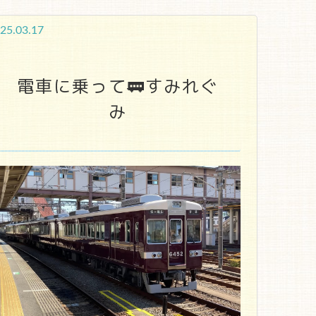
25.03.17
電車に乗って🚃すみれぐ
み