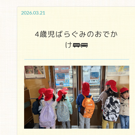
2026.03.21
4歳児ばらぐみのおでか
け🚃🚌