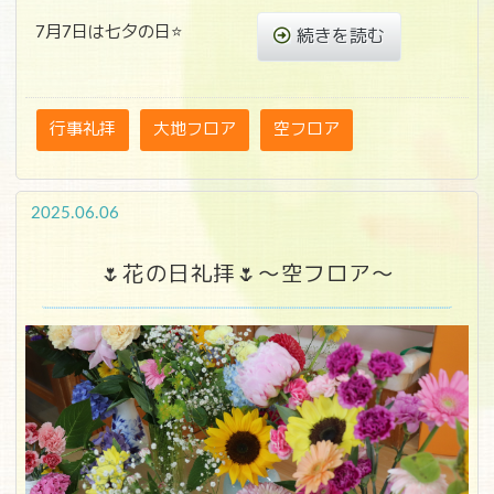
7月7日は七夕の日⭐
続きを読む
行事礼拝
大地フロア
空フロア
2025.06.06
🌷花の日礼拝🌷～空フロア～