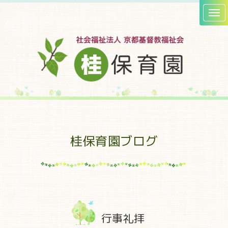
桂保育園ブログ
行事礼拝