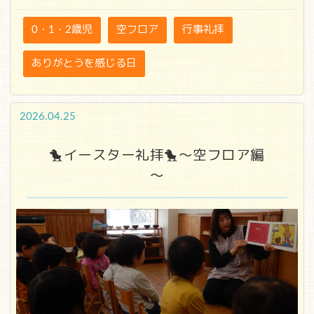
0・1・2歳児
空フロア
行事礼拝
ありがとうを感じる日
2026.04.25
🐤イースター礼拝🐤～空フロア編
～