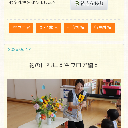
七夕礼拝を守りました⭐
続きを読む
空フロア
0・1歳児
七夕礼拝
行事礼拝
2026.06.17
花の日礼拝🌷空フロア編🌷