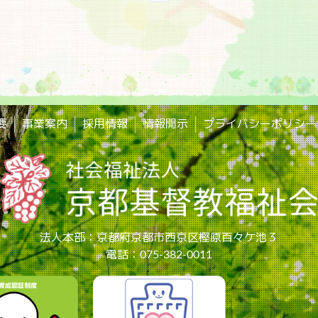
要
事業案内
採用情報
情報開示
プライバシーポリシー
法人本部：京都府京都市西京区樫原百々ケ池３
電話：075-382-0011