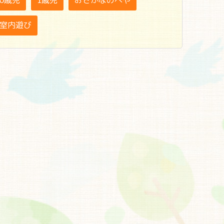
0歳児
1歳児
おさかなのへや
室内遊び