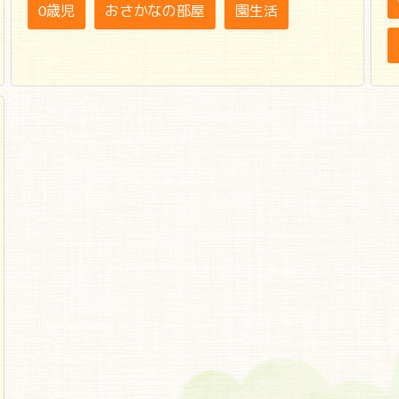
0歳児
おさかなの部屋
園生活