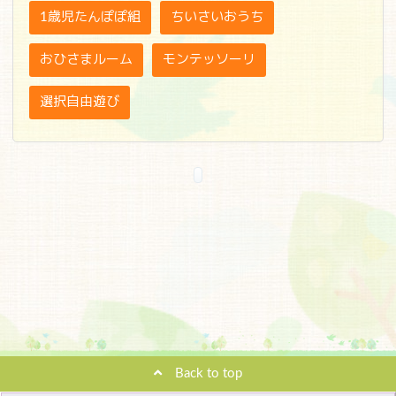
1歳児たんぽぽ組
ちいさいおうち
おひさまルーム
モンテッソーリ
選択自由遊び
Back to top